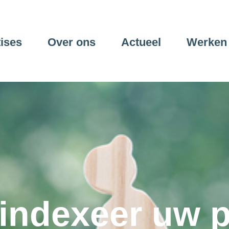
ises
Over ons
Actueel
Werken 
indexeer uw p